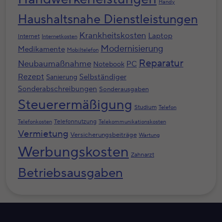
Handy
Haushaltsnahe Dienstleistungen
Krankheitskosten
Laptop
Internet
Internetkosten
Modernisierung
Medikamente
Mobiltelefon
Reparatur
Neubaumaßnahme
PC
Notebook
Rezept
Selbständiger
Sanierung
Sonderabschreibungen
Sonderausgaben
Steuerermäßigung
Studium
Telefon
Telefonnutzung
Telefonkosten
Telekommunikationskosten
Vermietung
Versicherungsbeiträge
Wartung
Werbungskosten
Zahnarzt
Betriebsausgaben