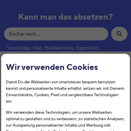
Kann man das absetzen?
S
u
c
Vorschläge: iPad, Medikamente, Eigenheim
h
e
Steuerberatung
Wir verwenden Cookies
Damit Du die Webseiten von smartsteuer bequem benutzen
kannst und personalisierte Inhalte erhältst, setzen wir, mit Deinem
Einverständnis, Cookies, Pixel und vergleichbare Technologien
ein.
Wir verwenden diese Technologien, um unsere Webseiten
optimal zu gestalten und zu verbessern, zu statistischen Analysen,
Kann man
Steuerberatung
bei der
zur Ausspielung personalisierter Inhalte und Werbung inkl.
Steuer absetzen?