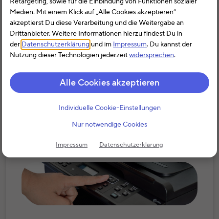
Retargeting, sowie für die Einbindung von Funktionen sozialer
einen Scanner als Werbungskosten abziehen,
Medien. Mit einem Klick auf „Alle Cookies akzeptieren“
wenn sie diesen beruflich verwenden. Nutzt der
akzeptierst Du diese Verarbeitung und die Weitergabe an
Arbeitnehmer den Scanner auch privat, können
Drittanbieter. Weitere Informationen hierzu findest Du in
die Kosten immer noch anteilig angesetzt
der
Datenschutzerklärung
und im
Impressum
. Du kannst der
werden. Unternehmer ziehen die Kosten für
Nutzung dieser Technologien jederzeit
widersprechen
.
einen betrieblich genutzten Scanner als
Betriebsausgabe ab.
Alle Cookies akzeptieren
Weiterlesen
Individuelle Cookie-Einstellungen
Nur notwendige Cookies
Drucker
Impressum
Datenschutzerklärung