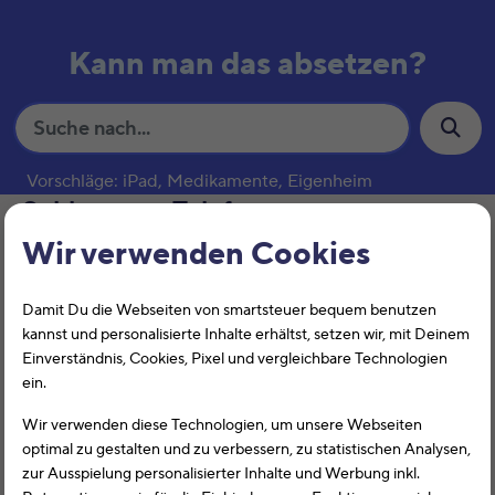
Kann man das absetzen?
S
u
c
Vorschläge: iPad, Medikamente, Eigenheim
h
Schlagwort:
Telefonnutzung
e
Wir verwenden Cookies
Scanner
Damit Du die Webseiten von smartsteuer bequem benutzen
kannst und personalisierte Inhalte erhältst, setzen wir, mit Deinem
Einverständnis, Cookies, Pixel und vergleichbare Technologien
ein.
Wir verwenden diese Technologien, um unsere Webseiten
optimal zu gestalten und zu verbessern, zu statistischen Analysen,
zur Ausspielung personalisierter Inhalte und Werbung inkl.
Arbeitnehmer können die Anschaffungskosten für