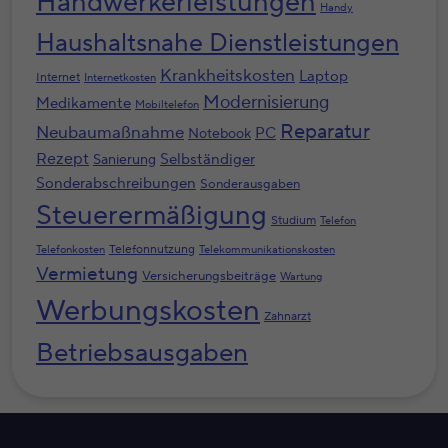
Handwerkerleistungen
Handy
Haushaltsnahe Dienstleistungen
Krankheitskosten
Laptop
Internet
Internetkosten
Modernisierung
Medikamente
Mobiltelefon
Reparatur
Neubaumaßnahme
PC
Notebook
Rezept
Selbständiger
Sanierung
Sonderabschreibungen
Sonderausgaben
Steuerermäßigung
Studium
Telefon
Telefonnutzung
Telefonkosten
Telekommunikationskosten
Vermietung
Versicherungsbeiträge
Wartung
Werbungskosten
Zahnarzt
Betriebsausgaben