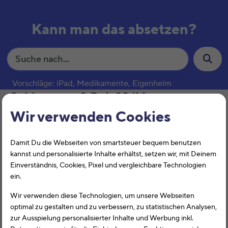
Kann man das absetzen?
S
u
c
Vorschläge: iPad, Medikamente, Eigenheim
h
Schlagwort:
2 BvL 23/14
e
Wir verwenden Cookies
Studienkosten
Damit Du die Webseiten von smartsteuer bequem benutzen
kannst und personalisierte Inhalte erhältst, setzen wir, mit Deinem
Einverständnis, Cookies, Pixel und vergleichbare Technologien
ein.
Wir verwenden diese Technologien, um unsere Webseiten
optimal zu gestalten und zu verbessern, zu statistischen Analysen,
zur Ausspielung personalisierter Inhalte und Werbung inkl.
Studienkosten können Sonderausgaben oder