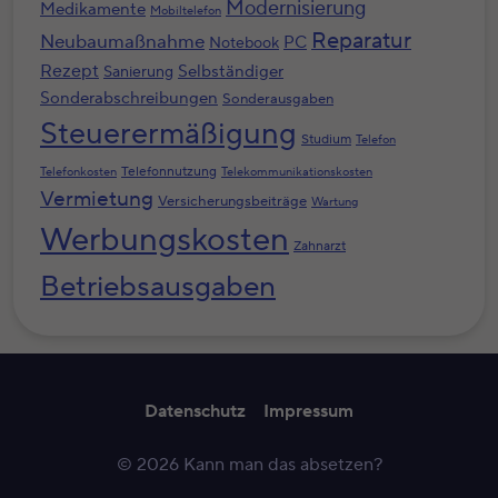
Modernisierung
Medikamente
Mobiltelefon
Reparatur
Neubaumaßnahme
PC
Notebook
Rezept
Selbständiger
Sanierung
Sonderabschreibungen
Sonderausgaben
Steuerermäßigung
Studium
Telefon
Telefonnutzung
Telefonkosten
Telekommunikationskosten
Vermietung
Versicherungsbeiträge
Wartung
Werbungskosten
Zahnarzt
Betriebsausgaben
Datenschutz
Impressum
© 2026 Kann man das absetzen?