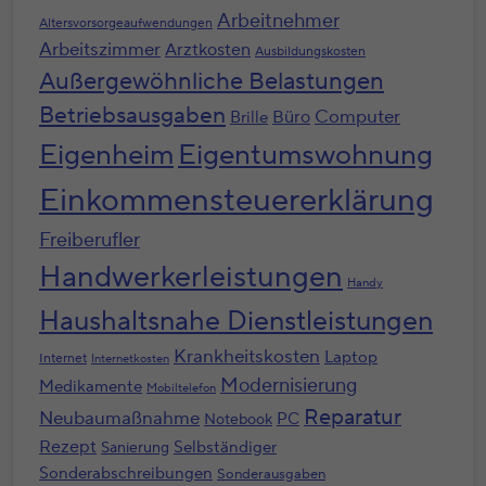
Arbeitnehmer
Altersvorsorgeaufwendungen
Arbeitszimmer
Arztkosten
Ausbildungskosten
Außergewöhnliche Belastungen
Betriebsausgaben
Computer
Büro
Brille
Eigenheim
Eigentumswohnung
Einkommensteuererklärung
Freiberufler
Handwerkerleistungen
Handy
Haushaltsnahe Dienstleistungen
Krankheitskosten
Laptop
Internet
Internetkosten
Modernisierung
Medikamente
Mobiltelefon
Reparatur
Neubaumaßnahme
PC
Notebook
Rezept
Selbständiger
Sanierung
Sonderabschreibungen
Sonderausgaben