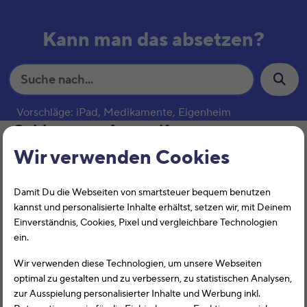
Kann man das absetzen?
S
u
c
Vorschläge: iPad, Medikamente, Eigenheim
h
Schlagwort:
Autoreifen
e
Wir verwenden Cookies
Auto-Reparatur
Damit Du die Webseiten von smartsteuer bequem benutzen
kannst und personalisierte Inhalte erhältst, setzen wir, mit Deinem
Einverständnis, Cookies, Pixel und vergleichbare Technologien
ein.
Wir verwenden diese Technologien, um unsere Webseiten
optimal zu gestalten und zu verbessern, zu statistischen Analysen,
zur Ausspielung personalisierter Inhalte und Werbung inkl.
Eine Auto-Reparatur kann nicht in der