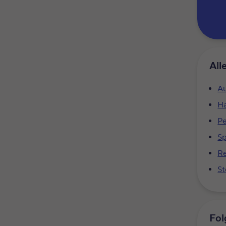
All
Au
Ha
Pe
S
Re
St
Fol