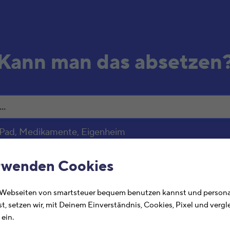
Kann man das absetzen
 iPad, Medikamente, Eigenheim
chlagwasser
rwenden Cookies
 Webseiten von smartsteuer bequem benutzen kannst und personal
Ste
ng
st, setzen wir, mit Deinem Einverständnis, Cookies, Pixel und verg
abs
ein.