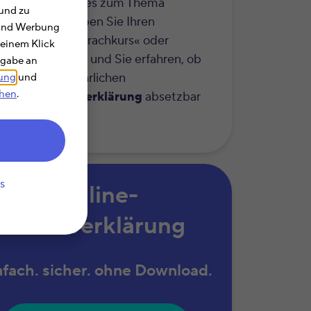
r erfahren Sie alles zum Thema
und zu
etzbarkeit
. Geben Sie Ihren
e und Werbung
hbegriff wie »Sprachkurs« oder
 einem Klick
efonkosten« ein und Sie erfahren, ob
rgabe an
Kosten in der jährlichen
rung
und
chen
.
kommensteuererklärung
absetzbar
.
s
Online-
Steuererklärung
nfach. sicher. ohne Download.