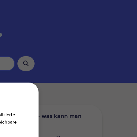
?
isierte
uererklärung – was kann man
leichbare
etzen?