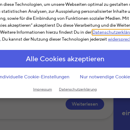
Hie
 diese Technologien, um unsere Webseiten optimal zu gestalten 
Abs
u statistischen Analysen, zur Ausspielung personalisierter Inhalt
Suc
ting, sowie für die Einbindung von Funktionen sozialer Medien. Mit
»Tel
kies akzeptieren“ akzeptierst Du diese Verarbeitung und die Weite
die 
. Weitere Informationen hierzu findest Du in der
Datenschutzerklä
m
. Du kannst der Nutzung dieser Technologien jederzeit
widerspre
Ein
sind
Alle Cookies akzeptieren
igung der Abwasserentsorgung können in der
rermäßigung nach § 35a EStG
t werden. Voraussetzung: Die Arbeiten
Individuelle Cookie-Einstellungen
Nur notwendige Cookie
dernfalls sind die Kosten nicht als
igen.
Impressum
Datenschutzerklärung
Weiterlesen
ei