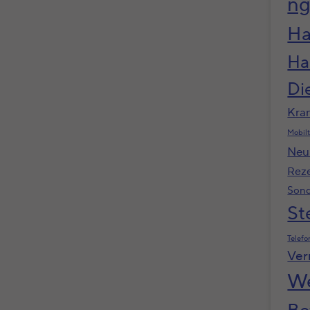
n
Ha
Ha
Di
Kra
Mobilt
Neu
Rez
Sond
St
Telefo
Ver
We