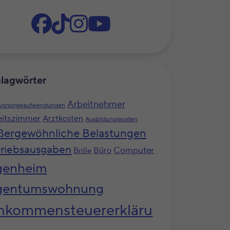
lagwörter
Arbeitnehmer
svorsorgeaufwendungen
eitszimmer
Arztkosten
Ausbildungskosten
ßergewöhnliche Belastungen
riebsausgaben
Computer
Büro
Brille
genheim
gentumswohnung
nkommensteuererkläru