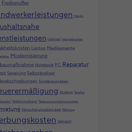
g
Freiberufler
ndwerkerleistungen
Handy
ushaltsnahe
enstleistungen
Internet
Internetkosten
nkheitskosten
Laptop
Medikamente
Modernisierung
elefon
Reparatur
baumaßnahme
PC
Notebook
ept
Selbständiger
Sanierung
erabschreibungen
Sonderausgaben
euerermäßigung
Studium
Telefon
Telefonnutzung
nkosten
Telekommunikationskosten
mietung
Versicherungsbeiträge
Wartung
rbungskosten
Zahnarzt