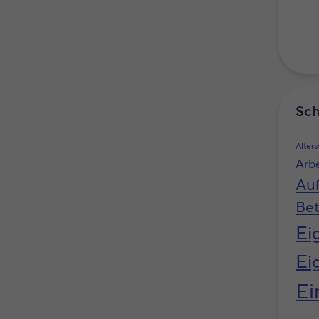
Sch
Alter
Arb
Au
Bet
Ei
Ei
Ei