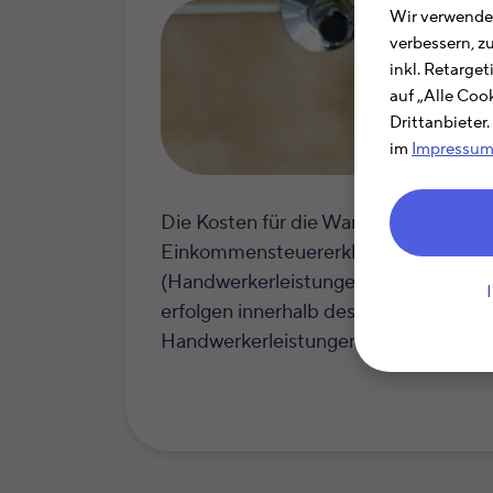
Wir verwenden
verbessern, z
inkl. Retarge
auf „Alle Coo
Drittanbieter
im
Impressu
Die Kosten für die Wartung und Rein
Einkommensteuererklärung als Steue
(Handwerkerleistungen) berücksichtig
erfolgen innerhalb des Grundstücks. An
Handwerkerleistungen zu berücksicht