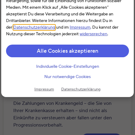
Retargeting, sowie für die Einbindung von Funktionen sozialer
Einkünfte zu versteuern aber fallen unter den
Medien. Mit einem Klick auf „Alle Cookies akzeptieren“
Progressionsvorbehalt.
akzeptierst Du diese Verarbeitung und die Weitergabe an
Drittanbieter. Weitere Informationen hierzu findest Du in
Weiterlesen
der
Datenschutzerklärung
und im
Impressum
. Du kannst der
Nutzung dieser Technologien jederzeit
widersprechen
.
Alle Cookies akzeptieren
Krankengeld
Individuelle Cookie-Einstellungen
Nur notwendige Cookies
Impressum
Datenschutzerklärung
Die Zahlungen von Krankengeld – die Sie von
Ihrer Krankenkasse erhalten – sind nicht als
Einkünfte zu versteuern aber fallen unter den
Progressionsvorbehalt.