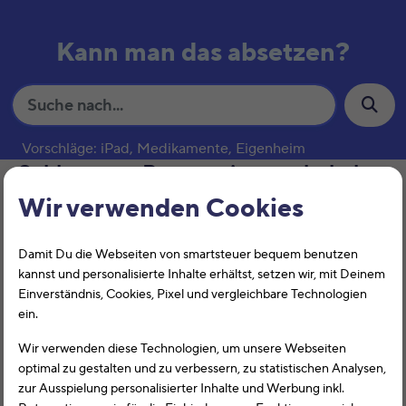
Kann man das absetzen?
S
u
c
Vorschläge: iPad, Medikamente, Eigenheim
h
Schlagwort:
Progressionsvorbehalt
e
Wir verwenden Cookies
Arbeitslosengeld
Damit Du die Webseiten von smartsteuer bequem benutzen
kannst und personalisierte Inhalte erhältst, setzen wir, mit Deinem
Einverständnis, Cookies, Pixel und vergleichbare Technologien
ein.
Wir verwenden diese Technologien, um unsere Webseiten
optimal zu gestalten und zu verbessern, zu statistischen Analysen,
zur Ausspielung personalisierter Inhalte und Werbung inkl.
Die Zahlungen von Arbeitslosengeld sind nicht als