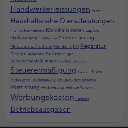
Handwerkerleistungen
Handy
Haushaltsnahe Dienstleistungen
Krankheitskosten
Laptop
Internet
Internetkosten
Modernisierung
Medikamente
Mobiltelefon
Reparatur
Neubaumaßnahme
PC
Notebook
Rezept
Selbständiger
Sanierung
Sonderabschreibungen
Sonderausgaben
Steuerermäßigung
Studium
Telefon
Telefonnutzung
Telefonkosten
Telekommunikationskosten
Vermietung
Versicherungsbeiträge
Wartung
Werbungskosten
Zahnarzt
Betriebsausgaben