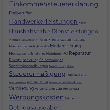
Einkommensteuererklärung
Freiberufler
Handwerkerleistungen
Handy
Haushaltsnahe Dienstleistungen
Krankheitskosten
Laptop
Internet
Internetkosten
Modernisierung
Medikamente
Mobiltelefon
Reparatur
Neubaumaßnahme
PC
Notebook
Rezept
Selbständiger
Sanierung
Sonderabschreibungen
Sonderausgaben
Steuerermäßigung
Studium
Telefon
Telefonnutzung
Telefonkosten
Telekommunikationskosten
Vermietung
Versicherungsbeiträge
Wartung
Werbungskosten
Zahnarzt
Betriebsausgaben