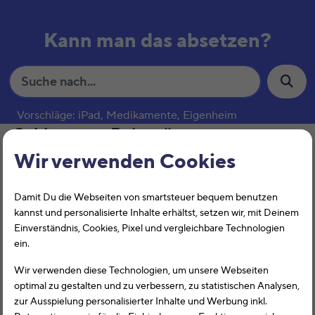
Kann man das absetzen?
S
u
c
Vorschläge: iPad, Medikamente, Eigenheim
h
Schlagwort:
Reisepässe
e
Wir verwenden Cookies
Ausweisdokumente
Damit Du die Webseiten von smartsteuer bequem benutzen
kannst und personalisierte Inhalte erhältst, setzen wir, mit Deinem
Einverständnis, Cookies, Pixel und vergleichbare Technologien
ein.
Wir verwenden diese Technologien, um unsere Webseiten
optimal zu gestalten und zu verbessern, zu statistischen Analysen,
zur Ausspielung personalisierter Inhalte und Werbung inkl.
Die Kosten für Ausweisdokumente wie