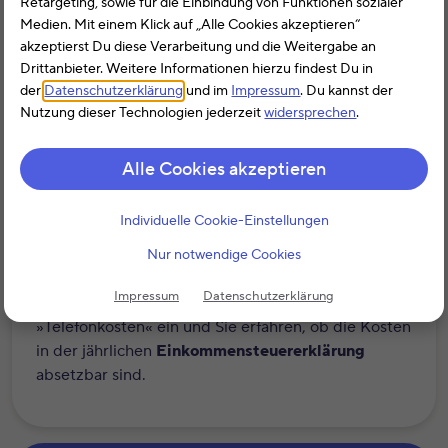
Retargeting, sowie für die Einbindung von Funktionen sozialer
Personalausweis, Reisepass oder Führerschein
Medien. Mit einem Klick auf „Alle Cookies akzeptieren“
zählen meist zu den Kosten der privaten
akzeptierst Du diese Verarbeitung und die Weitergabe an
Lebensführung und sind damit nicht absetzbar.
Drittanbieter. Weitere Informationen hierzu findest Du in
der
Datenschutzerklärung
und im
Impressum
. Du kannst der
Weiterlesen
Nutzung dieser Technologien jederzeit
widersprechen
.
Alle Cookies akzeptieren
Individuelle Cookie-Einstellungen
Steuererklärung – was kann man absetzen?
Nur notwendige Cookies
Hier erfahren Sie alles zum Thema
Absetzbarkeit
.
Impressum
Datenschutzerklärung
Geben Sie Ihren Suchbegriff wie »Sprachkurs« oder
»Telefonkosten« ein und Sie erfahren, ob die Kosten
in der jährlichen
Einkommensteuererklärung
absetzbar sind.