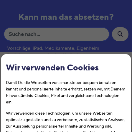
Kann man das absetzen?
S
u
c
Vorschläge: iPad, Medikamente, Eigenheim
h
Schlagwort:
Schulbücher
e
Wir verwenden Cookies
Schulbedarf
Damit Du die Webseiten von smartsteuer bequem benutzen
kannst und personalisierte Inhalte erhältst, setzen wir, mit Deinem
Einverständnis, Cookies, Pixel und vergleichbare Technologien
ein.
Wir verwenden diese Technologien, um unsere Webseiten
optimal zu gestalten und zu verbessern, zu statistischen Analysen,
zur Ausspielung personalisierter Inhalte und Werbung inkl.
Der Schulbedarf, wie z.B. Bücher oder