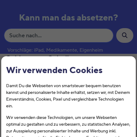
Kann man das absetzen?
S
u
c
Vorschläge: iPad, Medikamente, Eigenheim
h
Schlagwort:
Schulbus
e
Wir verwenden Cookies
Schulgeld
Damit Du die Webseiten von smartsteuer bequem benutzen
kannst und personalisierte Inhalte erhältst, setzen wir, mit Deinem
Einverständnis, Cookies, Pixel und vergleichbare Technologien
ein.
Wir verwenden diese Technologien, um unsere Webseiten
optimal zu gestalten und zu verbessern, zu statistischen Analysen,
zur Ausspielung personalisierter Inhalte und Werbung inkl.
Sie können das Schulgeld bei den