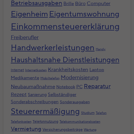
Betriebsausgaben
Computer
Büro
Brille
Eigenheim
Eigentumswohnung
Einkommensteuererklärung
Freiberufler
Handwerkerleistungen
Handy
Haushaltsnahe Dienstleistungen
Krankheitskosten
Laptop
Internet
Internetkosten
Modernisierung
Medikamente
Mobiltelefon
Reparatur
Neubaumaßnahme
PC
Notebook
Rezept
Selbständiger
Sanierung
Sonderabschreibungen
Sonderausgaben
Steuerermäßigung
Studium
Telefon
Telefonnutzung
Telefonkosten
Telekommunikationskosten
Vermietung
Versicherungsbeiträge
Wartung