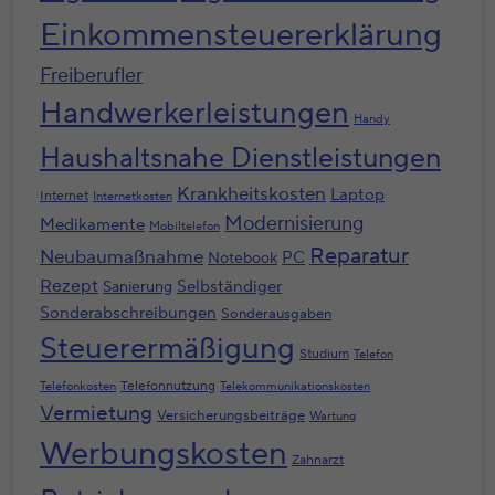
Einkommensteuererklärung
Freiberufler
Handwerkerleistungen
Handy
Haushaltsnahe Dienstleistungen
Krankheitskosten
Laptop
Internet
Internetkosten
Modernisierung
Medikamente
Mobiltelefon
Reparatur
Neubaumaßnahme
PC
Notebook
Rezept
Selbständiger
Sanierung
Sonderabschreibungen
Sonderausgaben
Steuerermäßigung
Studium
Telefon
Telefonnutzung
Telefonkosten
Telekommunikationskosten
Vermietung
Versicherungsbeiträge
Wartung
Werbungskosten
Zahnarzt