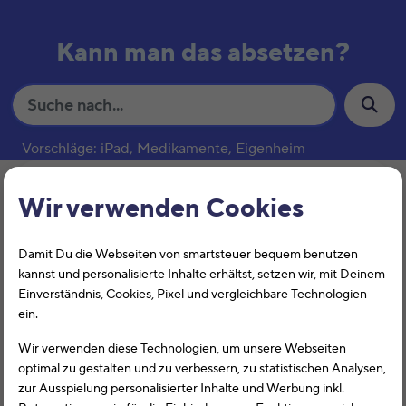
Kann man das absetzen?
S
u
c
Vorschläge: iPad, Medikamente, Eigenheim
h
e
Zeitarbeit und Leiharbeit –
Wir verwenden Cookies
Fahrtkosten und
Damit Du die Webseiten von smartsteuer bequem benutzen
Verpflegungsmehraufwen
kannst und personalisierte Inhalte erhältst, setzen wir, mit Deinem
dungen
Einverständnis, Cookies, Pixel und vergleichbare Technologien
ein.
Wir verwenden diese Technologien, um unsere Webseiten
optimal zu gestalten und zu verbessern, zu statistischen Analysen,
zur Ausspielung personalisierter Inhalte und Werbung inkl.