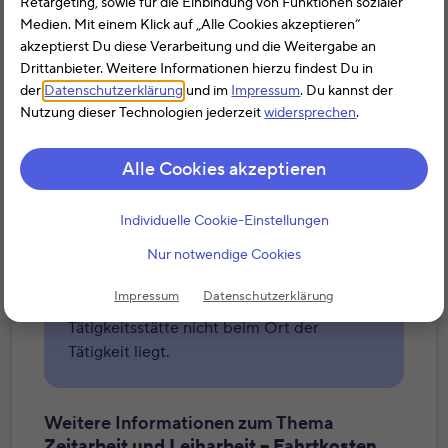
Retargeting, sowie für die Einbindung von Funktionen sozialer
Medien. Mit einem Klick auf „Alle Cookies akzeptieren“
akzeptierst Du diese Verarbeitung und die Weitergabe an
Drittanbieter. Weitere Informationen hierzu findest Du in
Kann man
Zeitarbeit und Leiharbeit –
der
Datenschutzerklärung
und im
Impressum
. Du kannst der
Fahrtkosten und
Nutzung dieser Technologien jederzeit
widersprechen
.
Verpflegungsmehraufwendungen
bei der Steuer absetzen?
Alle Cookies akzeptieren
Zeit- und Leiharbeitnehmer sind bei den
Zeitarbeitsfirmen angestellt, verrichten
Individuelle Cookie-Einstellungen
ihre Arbeit aber bei anderen
Unternehmen.
Nur notwendige Cookies
Das hat Auswirkungen auf die Höhe der
Impressum
Datenschutzerklärung
Werbungskosten, wenn die erste
Tätigkeitsstätte nicht beim Ort der
Tätigkeit liegt.
Weitere Informationen zum Thema
Zeitarbeit und Leiharbeit – Fahrtkosten