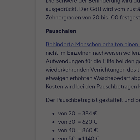
Die Schwere der Behinderung wird d
ausgedrückt. Der GdB wird vom zust
Zehnergraden von 20 bis 100 festgeste
Pauschalen
Behinderte Menschen erhalten einen
nicht im Einzelnen nachweisen wolle
Aufwendungen für die Hilfe bei den 
wiederkehrenden Verrichtungen des tä
etwaigen erhöhten Wäschebedarf abgeg
Kosten wird bei den Pauschbeträgen 
Der Pauschbetrag ist gestaffelt und 
von 20 = 384 €
von 30 = 620 €
von 40 = 860 €
von 50 = 1.140 €