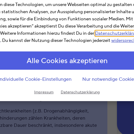
»Tel
 diese Technologien, um unsere Webseiten optimal zu gestalten 
die 
u statistischen Analysen, zur Ausspielung personalisierter Inhalt
ting, sowie für die Einbindung von Funktionen sozialer Medien. Mit
Ein
kies akzeptieren“ akzeptierst Du diese Verarbeitung und die Weite
sind
. Weitere Informationen hierzu findest Du in der
Datenschutzerklä
m
. Du kannst der Nutzung dieser Technologien jederzeit
widerspre
en
bei der Steuer absetzen?
i den Aufwendungen für außergewöhnliche
Alle Cookies akzeptieren
 die körperliche Funktion, geistige Fähigkeit
Individuelle Cookie-Einstellungen
Nur notwendige Cookie
hen mit hoher Wahrscheinlichkeit länger als
alter typischen Zustand abweicht und daher
Impressum
Datenschutzerklärung
ei
chaft beeinträchtigt ist.
htkrankheiten (z.B. Drogenabhängigkeit,
ehinderungen zählen Krankheiten, deren
ätzbare Dauer beschränkt, insbesondere akute