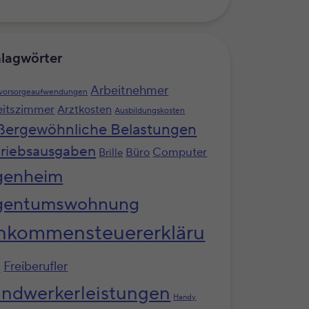
lagwörter
Arbeitnehmer
svorsorgeaufwendungen
eitszimmer
Arztkosten
Ausbildungskosten
ßergewöhnliche Belastungen
riebsausgaben
Computer
Büro
Brille
genheim
gentumswohnung
nkommensteuererkläru
g
Freiberufler
ndwerkerleistungen
Handy