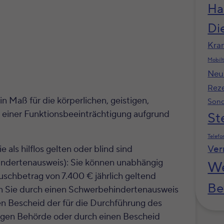
Ha
Di
Kra
Mobilt
Neu
Rez
n Maß für die körperlichen, geistigen,
Sond
 einer Funktionsbeeinträchtigung aufgrund
St
Telefo
Ver
e als hilflos gelten oder blind sind
ndertenausweis): Sie können unabhängig
We
schbetrag von 7.400 € jährlich geltend
Be
en Sie durch einen Schwerbehindertenausweis
n Bescheid der für die Durchführung des
gen Behörde oder durch einen Bescheid