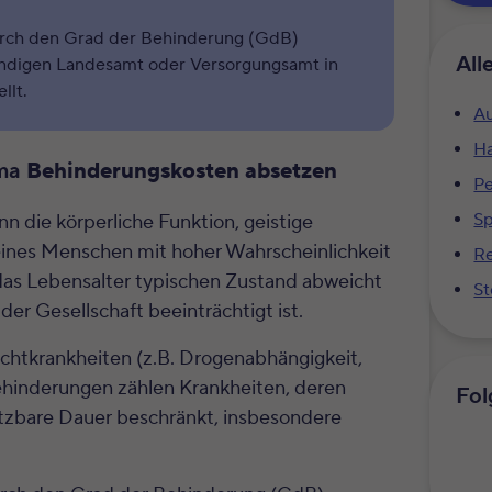
urch den Grad der Behinderung (GdB)
All
ndigen Landesamt oder Versorgungsamt in
llt.
Au
Ha
ema
Behinderungskosten absetzen
Pe
S
 die körperliche Funktion, geistige
eines Menschen mit hoher Wahrscheinlichkeit
Re
das Lebensalter typischen Zustand abweicht
St
er Gesellschaft beeinträchtigt ist.
chtkrankheiten (z.B. Drogenabhängigkeit,
ehinderungen zählen Krankheiten, deren
Fol
hätzbare Dauer beschränkt, insbesondere