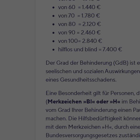
von 60 = 1.440 €
von 70 = 1.780 €
von 80 = 2.120 €
von 90 = 2.460 €
von 100= 2.840 €
hilflos und blind = 7.400 €
Der Grad der Behinderung (GdB) ist ei
seelischen und sozialen Auswirkungen
eines Gesundheitsschadens.
Eine Besonderheit gilt für Personen, di
(
Merkzeichen »Bl« oder »H«
im Behi
vom Grad Ihrer Behinderung einen Pau
machen. Die Hilfsbedürftigkeit könn
mit dem Merkzeichen »H«, durch eine
Bundesversorgungsgesetzes zuständi