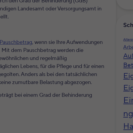
urch den Grad der Behinderung (GdB)
ändigen Landesamt oder Versorgungsamt in
llt.
Sch
Alter
 Pauschbetrag
, wenn sie Ihre Aufwendungen
Arb
n. Mit dem Pauschbetrag werden die
Au
gewöhnlichen und regelmäßig
Bet
glichen Lebens, für die Pflege und für einen
Ei
olten. Anders als bei den tatsächlichen
keine zumutbare Belastung abgezogen.
Ei
beträgt bei einem Grad der Behinderung
Ei
n
Ha