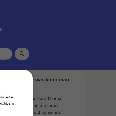
?
uererklärung – was kann man
etzen?
isierte
r erfahren Sie alles zum Thema
leichbare
etzbarkeit
. Geben Sie Ihren
hbegriff wie »Sprachkurs« oder