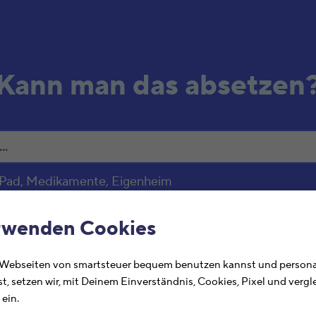
Kann man das absetzen
 iPad, Medikamente, Eigenheim
Ste
osten
rwenden Cookies
abs
 Webseiten von smartsteuer bequem benutzen kannst und personal
Hie
st, setzen wir, mit Deinem Einverständnis, Cookies, Pixel und verg
Abs
ein.
Suc