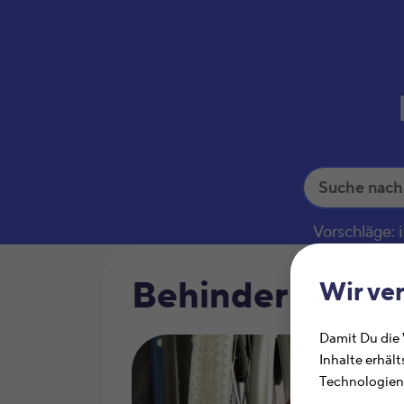
S
u
c
Vorschläge:
h
e
Behinderungsk
Wir ve
Damit Du die
Inhalte erhält
Technologien 