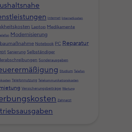
ushaltsnahe
enstleistungen
Internet
Internetkosten
nkheitskosten
Laptop
Medikamente
Modernisierung
elefon
Reparatur
baumaßnahme
PC
Notebook
ept
Selbständiger
Sanierung
erabschreibungen
Sonderausgaben
euerermäßigung
Studium
Telefon
Telefonnutzung
nkosten
Telekommunikationskosten
mietung
Versicherungsbeiträge
Wartung
rbungskosten
Zahnarzt
triebsausgaben