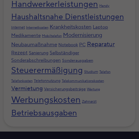
Handwerkerleistungen
Handy
Haushaltsnahe Dienstleistungen
Krankheitskosten
Laptop
Internet
Internetkosten
Modernisierung
Medikamente
Mobiltelefon
Reparatur
Neubaumaßnahme
PC
Notebook
Rezept
Selbständiger
Sanierung
Sonderabschreibungen
Sonderausgaben
Steuerermäßigung
Studium
Telefon
Telefonnutzung
Telefonkosten
Telekommunikationskosten
Vermietung
Versicherungsbeiträge
Wartung
Werbungskosten
Zahnarzt
Betriebsausgaben