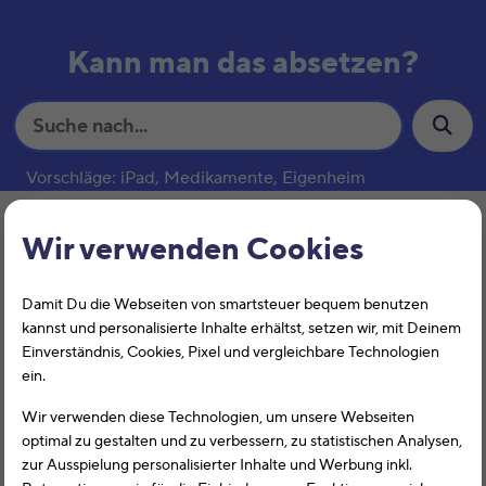
Kann man das absetzen?
S
u
c
Vorschläge: iPad, Medikamente, Eigenheim
h
e
Rezepte
Wir verwenden Cookies
Damit Du die Webseiten von smartsteuer bequem benutzen
kannst und personalisierte Inhalte erhältst, setzen wir, mit Deinem
Einverständnis, Cookies, Pixel und vergleichbare Technologien
ein.
Wir verwenden diese Technologien, um unsere Webseiten
optimal zu gestalten und zu verbessern, zu statistischen Analysen,
Kann man
Rezepte
bei der Steuer
zur Ausspielung personalisierter Inhalte und Werbung inkl.
absetzen?