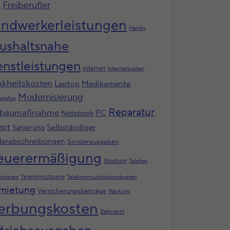
g
Freiberufler
ndwerkerleistungen
Handy
ushaltsnahe
enstleistungen
Internet
Internetkosten
nkheitskosten
Laptop
Medikamente
Modernisierung
elefon
Reparatur
baumaßnahme
PC
Notebook
ept
Selbständiger
Sanierung
erabschreibungen
Sonderausgaben
euerermäßigung
Studium
Telefon
Telefonnutzung
nkosten
Telekommunikationskosten
mietung
Versicherungsbeiträge
Wartung
rbungskosten
Zahnarzt