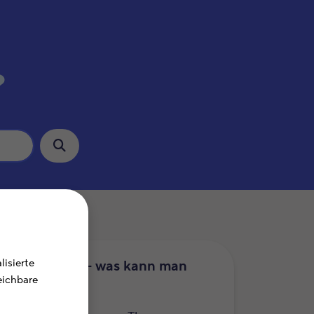
?
isierte
uererklärung – was kann man
leichbare
etzen?