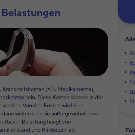
 Belastungen
All
Au
Ha
Pe
S
 Krankheitskosten (z.B. Medikamente),
Re
ngskosten sein. Diese Kosten können in der
St
 werden. Von den Kosten wird eine
 dann wirken sich die außergewöhnlichen
mutbaren Belastung hängt von
Fol
amilienstand und Kinderzahl ab.