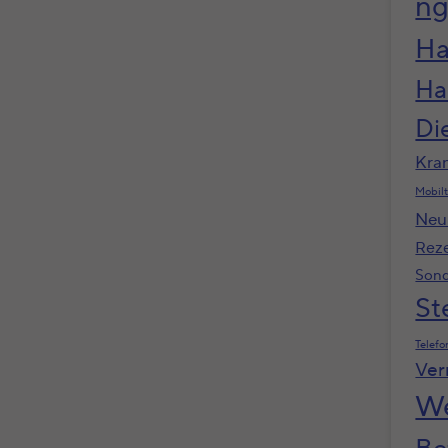
n
Ha
Ha
Di
Kra
Mobilt
Neu
Rez
Sond
St
Telefo
Ver
We