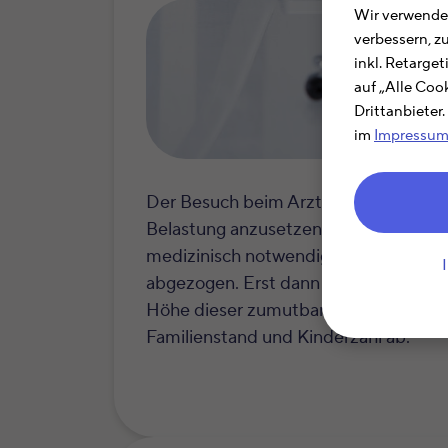
Wir verwenden
verbessern, z
inkl. Retarge
auf „Alle Coo
Drittanbieter
im
Impressu
Der Besuch beim Arzt ist in der Ein
Belastung anzusetzen, wenn Ihnen Ko
medizinisch notwendig war. Von den 
abgezogen. Erst dann wirken sich die
Höhe dieser zumutbaren Belastung h
Familienstand und Kinderzahl ab.