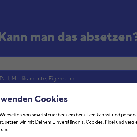
Kann man das absetzen
 iPad, Medikamente, Eigenheim
loge
rwenden Cookies
 Webseiten von smartsteuer bequem benutzen kannst und personal
Ste
st, setzen wir, mit Deinem Einverständnis, Cookies, Pixel und verg
abs
ein.