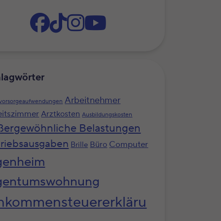
lagwörter
Arbeitnehmer
svorsorgeaufwendungen
eitszimmer
Arztkosten
Ausbildungskosten
ßergewöhnliche Belastungen
riebsausgaben
Computer
Büro
Brille
genheim
gentumswohnung
nkommensteuererkläru