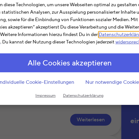
Hie
 diese Technologien, um unsere Webseiten optimal zu gestalten 
Abs
u statistischen Analysen, zur Ausspielung personalisierter Inhalt
Suc
ting, sowie für die Einbindung von Funktionen sozialer Medien. Mit
»Tel
kies akzeptieren“ akzeptierst Du diese Verarbeitung und die Weite
die 
. Weitere Informationen hierzu findest Du in der
Datenschutzerklä
m
. Du kannst der Nutzung dieser Technologien jederzeit
widerspre
Ein
sind
Alle Cookies akzeptieren
kommensteuererklärung als außergewöhnliche
sten entstanden sind und der Besuch
Kosten wird eine zumutbare Belastung
Individuelle Cookie-Einstellungen
Nur notwendige Cookie
 außergewöhnlichen Belastungen aus. Die
ängt von Lebenssituation, Jahreseinkommen,
Impressum
Datenschutzerklärung
Weiterlesen
ei