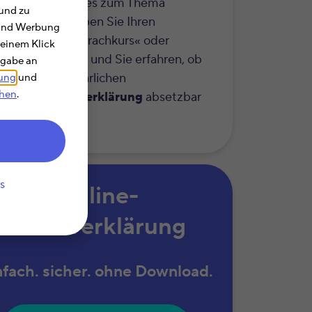
r erfahren Sie alles zum Thema
und zu
etzbarkeit
. Geben Sie Ihren
e und Werbung
hbegriff wie »Sprachkurs« oder
 einem Klick
efonkosten« ein und Sie erfahren, ob
rgabe an
Kosten in der jährlichen
rung
und
chen
.
kommensteuererklärung
absetzbar
.
s
Online-
Steuererklärung
nfach. sicher. ohne Download.