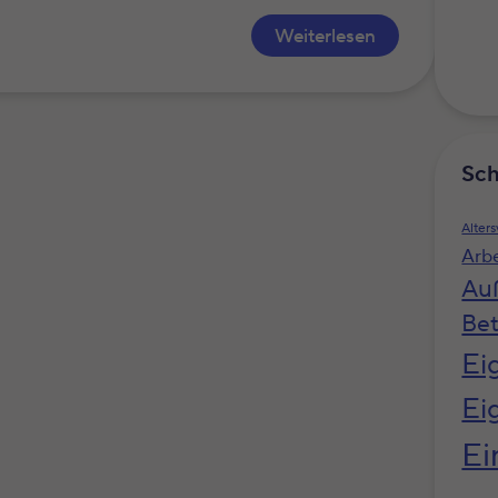
Weiterlesen
Sch
Alter
Arb
Au
Bet
Ei
Ei
Ei