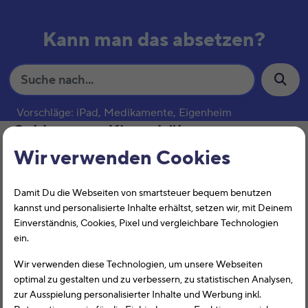
Kann man das absetzen?
S
u
c
Vorschläge: iPad, Medikamente, Eigenheim
h
Schlagwort:
Kitagebühren
e
Wir verwenden Cookies
Kinderbetreuungskosten
Damit Du die Webseiten von smartsteuer bequem benutzen
kannst und personalisierte Inhalte erhältst, setzen wir, mit Deinem
Einverständnis, Cookies, Pixel und vergleichbare Technologien
ein.
Wir verwenden diese Technologien, um unsere Webseiten
optimal zu gestalten und zu verbessern, zu statistischen Analysen,
zur Ausspielung personalisierter Inhalte und Werbung inkl.
Kinderbetreuungskosten können unter