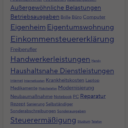
Außergewöhnliche Belastungen
Betriebsausgaben
Computer
Büro
Brille
Eigenheim
Eigentumswohnung
Einkommensteuererklärung
Freiberufler
Handwerkerleistungen
Handy
Haushaltsnahe Dienstleistungen
Krankheitskosten
Laptop
Internet
Internetkosten
Modernisierung
Medikamente
Mobiltelefon
Reparatur
Neubaumaßnahme
PC
Notebook
Rezept
Selbständiger
Sanierung
Sonderabschreibungen
Sonderausgaben
Steuerermäßigung
Studium
Telefon