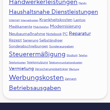
Handwerkerleistungen
Handy
Haushaltsnahe Dienstleistungen
Krankheitskosten
Laptop
Internet
Internetkosten
Modernisierung
Medikamente
Mobiltelefon
Reparatur
Neubaumaßnahme
PC
Notebook
Rezept
Selbständiger
Sanierung
Sonderabschreibungen
Sonderausgaben
Steuerermäßigung
Studium
Telefon
Telefonnutzung
Telefonkosten
Telekommunikationskosten
Vermietung
Versicherungsbeiträge
Wartung
Werbungskosten
Zahnarzt
Betriebsausgaben