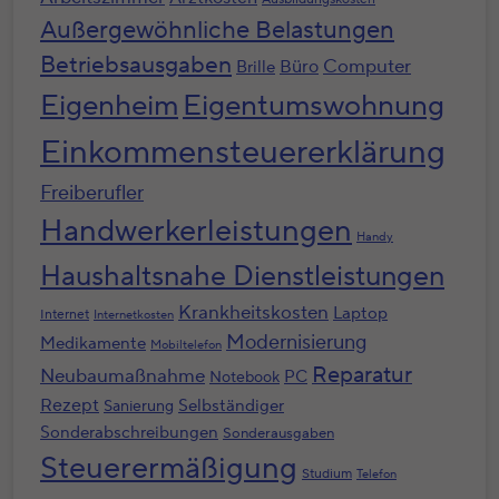
Außergewöhnliche Belastungen
Betriebsausgaben
Computer
Büro
Brille
Eigenheim
Eigentumswohnung
Einkommensteuererklärung
Freiberufler
Handwerkerleistungen
Handy
Haushaltsnahe Dienstleistungen
Krankheitskosten
Laptop
Internet
Internetkosten
Modernisierung
Medikamente
Mobiltelefon
Reparatur
Neubaumaßnahme
PC
Notebook
Rezept
Selbständiger
Sanierung
Sonderabschreibungen
Sonderausgaben
Steuerermäßigung
Studium
Telefon