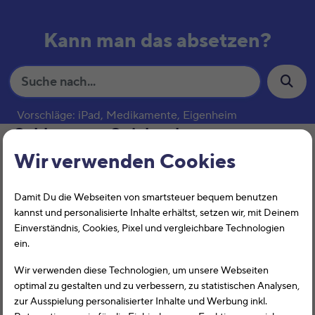
Kann man das absetzen?
S
u
c
Vorschläge: iPad, Medikamente, Eigenheim
h
Schlagwort:
Spielsachen
e
Wir verwenden Cookies
Kinderbetreuungskosten
Damit Du die Webseiten von smartsteuer bequem benutzen
kannst und personalisierte Inhalte erhältst, setzen wir, mit Deinem
Einverständnis, Cookies, Pixel und vergleichbare Technologien
ein.
Wir verwenden diese Technologien, um unsere Webseiten
optimal zu gestalten und zu verbessern, zu statistischen Analysen,
zur Ausspielung personalisierter Inhalte und Werbung inkl.
Kinderbetreuungskosten können unter