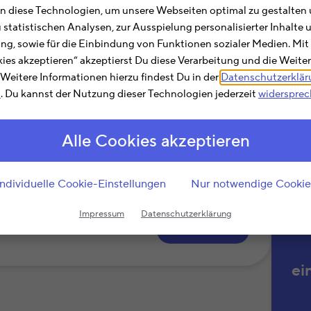
Hie
 diese Technologien, um unsere Webseiten optimal zu gestalten 
Abs
u statistischen Analysen, zur Ausspielung personalisierter Inhalt
Suc
ting, sowie für die Einbindung von Funktionen sozialer Medien. Mit
»Tel
kies akzeptieren“ akzeptierst Du diese Verarbeitung und die Weite
die 
. Weitere Informationen hierzu findest Du in der
Datenschutzerklä
m
. Du kannst der Nutzung dieser Technologien jederzeit
widerspre
Ein
sind
Alle Cookies akzeptieren
ten zwischen Wohnung und Arbeitsstätte als
 Dienstreisen verursachte Fahrtkosten
ung als Werbungskosten berücksichtigt
Individuelle Cookie-Einstellungen
Nur notwendige Cookie
Impressum
Datenschutzerklärung
Weiterlesen
ei