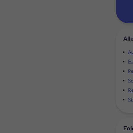
All
Au
Ha
Pe
S
Re
St
Fol