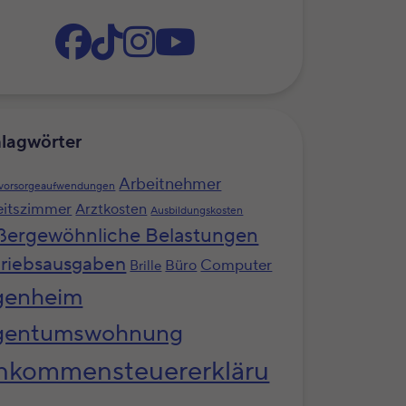
lagwörter
Arbeitnehmer
svorsorgeaufwendungen
eitszimmer
Arztkosten
Ausbildungskosten
ßergewöhnliche Belastungen
riebsausgaben
Computer
Büro
Brille
genheim
gentumswohnung
nkommensteuererkläru