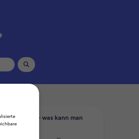
?
isierte
uererklärung – was kann man
leichbare
etzen?