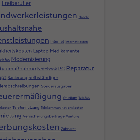
g
Freiberufler
ndwerkerleistungen
Handy
ushaltsnahe
enstleistungen
Internet
Internetkosten
nkheitskosten
Laptop
Medikamente
Modernisierung
elefon
Reparatur
baumaßnahme
PC
Notebook
ept
Selbständiger
Sanierung
erabschreibungen
Sonderausgaben
euerermäßigung
Studium
Telefon
Telefonnutzung
nkosten
Telekommunikationskosten
mietung
Versicherungsbeiträge
Wartung
rbungskosten
Zahnarzt