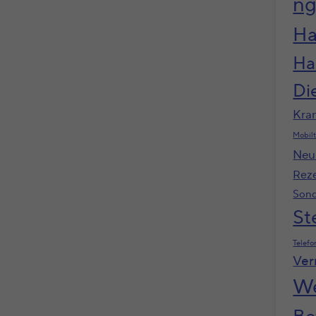
n
Ha
Ha
Di
Kra
Mobilt
Neu
Rez
Sond
St
Telefo
Ver
We