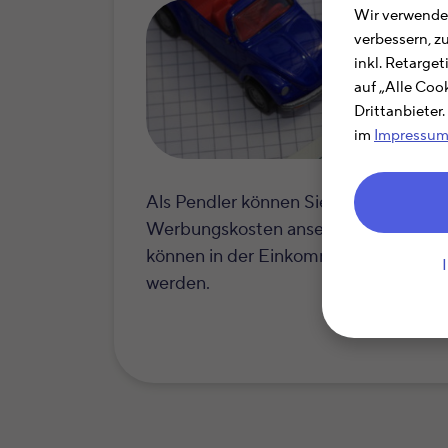
Wir verwenden
verbessern, z
inkl. Retarge
auf „Alle Coo
Drittanbieter
im
Impressu
Als Pendler können Sie Ihre Fahrtkos
Werbungskosten ansetzen. Auch durch
können in der Einkommensteuererklär
werden.