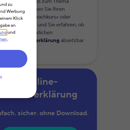
r erfahren Sie alles zum Thema
und zu
etzbarkeit
. Geben Sie Ihren
e und Werbung
hbegriff wie »Sprachkurs« oder
 einem Klick
efonkosten« ein und Sie erfahren, ob
rgabe an
Kosten in der jährlichen
rung
und
chen
.
kommensteuererklärung
absetzbar
.
s
Online-
Steuererklärung
nfach. sicher. ohne Download.