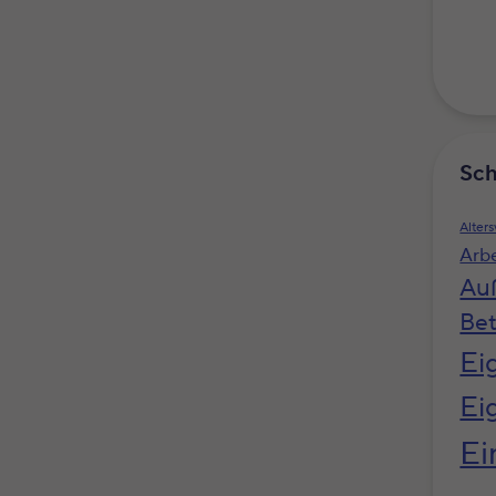
Sch
Alter
Arb
Au
Bet
Ei
Ei
Ei