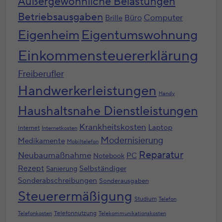
Außergewöhnliche Belastungen
Betriebsausgaben
Computer
Büro
Brille
Eigenheim
Eigentumswohnung
Einkommensteuererklärung
Freiberufler
Handwerkerleistungen
Handy
Haushaltsnahe Dienstleistungen
Krankheitskosten
Laptop
Internet
Internetkosten
Modernisierung
Medikamente
Mobiltelefon
Reparatur
Neubaumaßnahme
PC
Notebook
Rezept
Selbständiger
Sanierung
Sonderabschreibungen
Sonderausgaben
Steuerermäßigung
Studium
Telefon
Telefonnutzung
Telefonkosten
Telekommunikationskosten