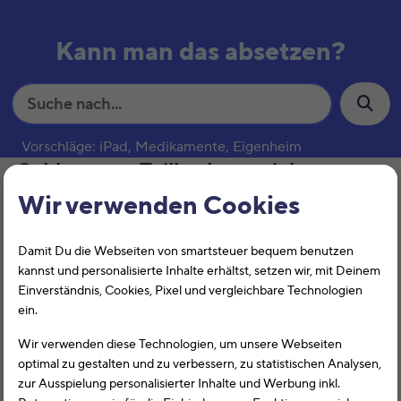
Kann man das absetzen?
S
u
c
Vorschläge: iPad, Medikamente, Eigenheim
h
Schlagwort:
Teilkaskoversicherung
e
Wir verwenden Cookies
Kasko
Damit Du die Webseiten von smartsteuer bequem benutzen
kannst und personalisierte Inhalte erhältst, setzen wir, mit Deinem
Einverständnis, Cookies, Pixel und vergleichbare Technologien
ein.
Wir verwenden diese Technologien, um unsere Webseiten
optimal zu gestalten und zu verbessern, zu statistischen Analysen,
zur Ausspielung personalisierter Inhalte und Werbung inkl.
Die Kaskoversicherung eines Fahrzeugs ist nur in