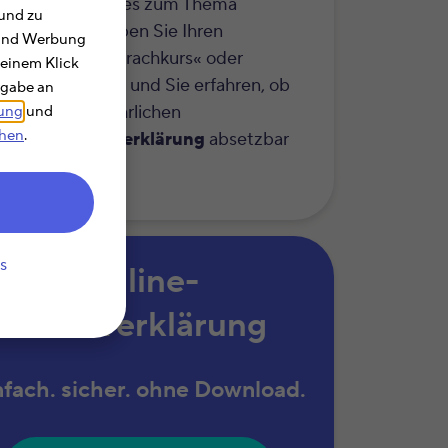
r erfahren Sie alles zum Thema
und zu
etzbarkeit
. Geben Sie Ihren
e und Werbung
hbegriff wie »Sprachkurs« oder
 einem Klick
efonkosten« ein und Sie erfahren, ob
rgabe an
Kosten in der jährlichen
rung
und
chen
.
kommensteuererklärung
absetzbar
.
s
Online-
Steuererklärung
nfach. sicher. ohne Download.