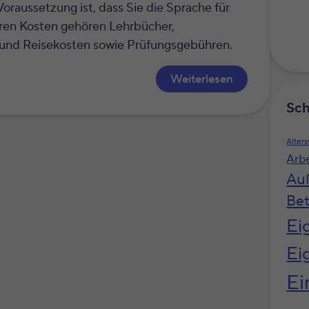
raussetzung ist, dass Sie die Sprache für
aren Kosten gehören Lehrbücher,
 und Reisekosten sowie Prüfungsgebühren.
Weiterlesen
Sch
Alter
Arb
Au
Bet
Ei
Ei
Ei