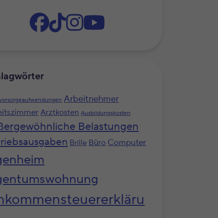
lagwörter
Arbeitnehmer
svorsorgeaufwendungen
eitszimmer
Arztkosten
Ausbildungskosten
ßergewöhnliche Belastungen
riebsausgaben
Computer
Büro
Brille
genheim
gentumswohnung
nkommensteuererkläru