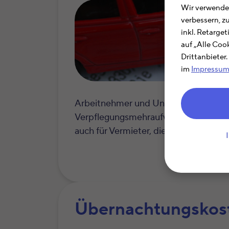
Wir verwenden
verbessern, z
inkl. Retarge
auf „Alle Coo
Drittanbieter
im
Impressu
Arbeitnehmer und Unternehmer könne
Verpflegungsmehraufwendungen und Ü
auch für Vermieter, die zu ihrem verm
Übernachtungskos