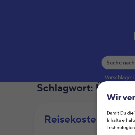
S
u
c
Vorschläge:
h
Schlagwort:
Übernac
e
Wir ve
Damit Du die
Reisekosten
Inhalte erhält
Technologien 