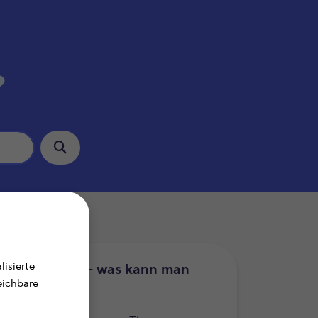
?
isierte
uererklärung – was kann man
leichbare
etzen?