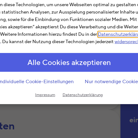
Hie
 diese Technologien, um unsere Webseiten optimal zu gestalten 
Abs
u statistischen Analysen, zur Ausspielung personalisierter Inhalt
Suc
ting, sowie für die Einbindung von Funktionen sozialer Medien. Mit
»Tel
kies akzeptieren“ akzeptierst Du diese Verarbeitung und die Weite
die 
. Weitere Informationen hierzu findest Du in der
Datenschutzerklä
m
. Du kannst der Nutzung dieser Technologien jederzeit
widerspre
Ein
sind
Alle Cookies akzeptieren
n Ihre Reisekosten wie Fahrtkosten,
bernachtungskosten absetzen. Dies gilt
ieteten Objekt gefahren sind.
Individuelle Cookie-Einstellungen
Nur notwendige Cookie
Weiterlesen
Impressum
Datenschutzerklärung
ei
ten