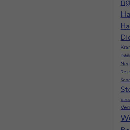
n
Ha
Ha
Di
Kra
Mobilt
Neu
Rez
Sond
St
Telefo
Ver
We