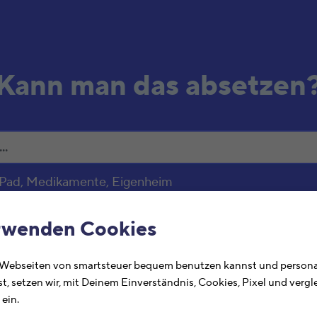
Kann man das absetzen
 iPad, Medikamente, Eigenheim
htungskosten
rwenden Cookies
 Webseiten von smartsteuer bequem benutzen kannst und personal
Ste
st, setzen wir, mit Deinem Einverständnis, Cookies, Pixel und verg
abs
ein.