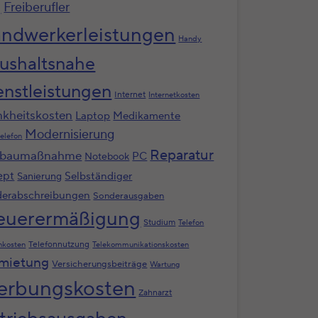
g
Freiberufler
ndwerkerleistungen
Handy
ushaltsnahe
enstleistungen
Internet
Internetkosten
nkheitskosten
Laptop
Medikamente
Modernisierung
elefon
Reparatur
baumaßnahme
PC
Notebook
ept
Selbständiger
Sanierung
erabschreibungen
Sonderausgaben
euerermäßigung
Studium
Telefon
Telefonnutzung
nkosten
Telekommunikationskosten
mietung
Versicherungsbeiträge
Wartung
rbungskosten
Zahnarzt