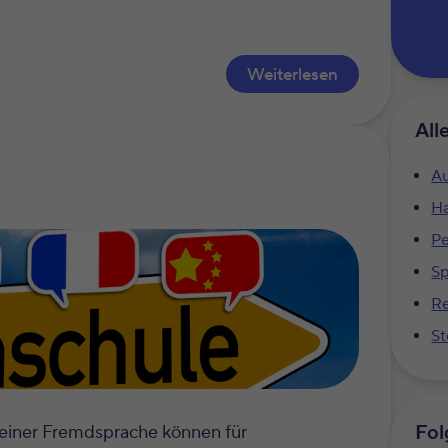
Weiterlesen
All
Au
Ha
Pe
S
Re
St
Fol
 einer Fremdsprache können für