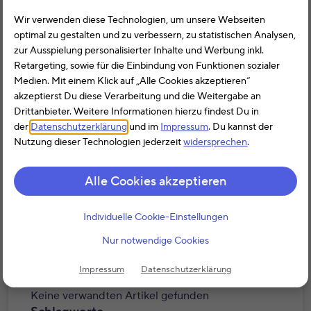
Übernachtungskosten absetzen
Wir verwenden diese Technologien, um unsere Webseiten
Übernachtungskosten
optimal zu gestalten und zu verbessern, zu statistischen Analysen,
zur Ausspielung personalisierter Inhalte und Werbung inkl.
Retargeting, sowie für die Einbindung von Funktionen sozialer
Medien. Mit einem Klick auf „Alle Cookies akzeptieren“
akzeptierst Du diese Verarbeitung und die Weitergabe an
Drittanbieter. Weitere Informationen hierzu findest Du in
der
Datenschutzerklärung
und im
Impressum
. Du kannst der
Nutzung dieser Technologien jederzeit
widersprechen
.
Übernachtungskosten absetzen und
Ø 1.328 €
erstattet bekommen.
Alle Cookies akzeptieren
Jetzt starten!
Individuelle Cookie-Einstellungen
Nur notwendige Cookies
Verwandte Artikel
Impressum
Datenschutzerklärung
Keine verwandten Artikel gefunden