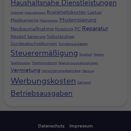
Haushaltsnahe Dienstleistungen
Krankheitskosten
Laptop
Internet
Internetkosten
Modernisierung
Medikamente
Mobiltelefon
Reparatur
Neubaumaßnahme
PC
Notebook
Rezept
Selbständiger
Sanierung
Sonderabschreibungen
Sonderausgaben
Steuerermäßigung
Studium
Telefon
Telefonnutzung
Telefonkosten
Telekommunikationskosten
Vermietung
Versicherungsbeiträge
Wartung
Werbungskosten
Zahnarzt
Betriebsausgaben
Datenschutz
Impressum