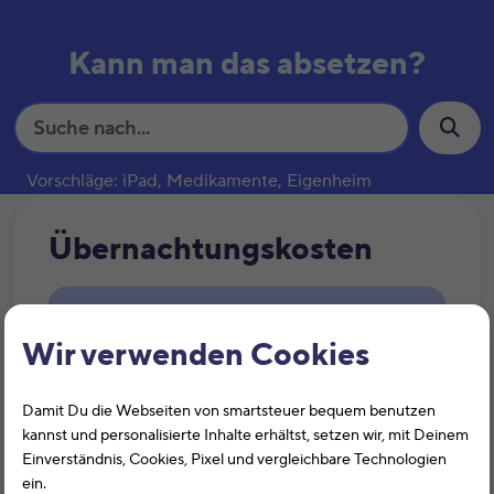
Kann man das absetzen?
S
u
c
Vorschläge: iPad, Medikamente, Eigenheim
h
e
Übernachtungskosten
Kann man
Übernachtungskosten
bei
Wir verwenden Cookies
der Steuer absetzen?
Übernachtungskosten
Damit Du die Webseiten von smartsteuer bequem benutzen
kannst und personalisierte Inhalte erhältst, setzen wir, mit Deinem
Einverständnis, Cookies, Pixel und vergleichbare Technologien
Weitere Informationen zum Thema
ein.