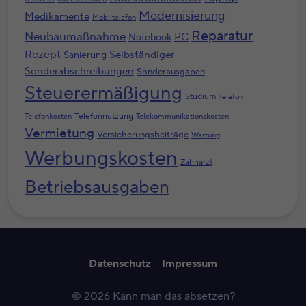
Modernisierung
Medikamente
Mobiltelefon
Reparatur
Neubaumaßnahme
PC
Notebook
Rezept
Selbständiger
Sanierung
Sonderabschreibungen
Sonderausgaben
Steuerermäßigung
Studium
Telefon
Telefonnutzung
Telefonkosten
Telekommunikationskosten
Vermietung
Versicherungsbeiträge
Wartung
Werbungskosten
Zahnarzt
Betriebsausgaben
Datenschutz
Impressum
© 2026 Kann man das absetzen?