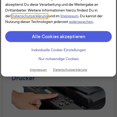
einen Scanner als Werbungskosten abziehen,
akzeptierst Du diese Verarbeitung und die Weitergabe an
wenn sie diesen beruflich verwenden. Nutzt der
Drittanbieter. Weitere Informationen hierzu findest Du in
Arbeitnehmer den Scanner auch privat, können
der
Datenschutzerklärung
und im
Impressum
. Du kannst der
die Kosten immer noch anteilig angesetzt
Nutzung dieser Technologien jederzeit
widersprechen
.
werden. Unternehmer ziehen die Kosten für
einen betrieblich genutzten Scanner als
Alle Cookies akzeptieren
Betriebsausgabe ab.
Individuelle Cookie-Einstellungen
Weiterlesen
Nur notwendige Cookies
Impressum
Datenschutzerklärung
Drucker